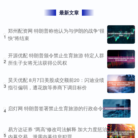
最新文章
郑州配资网 特朗普称他认为与伊朗的战争“很
1
快”将结束
开源优配 特朗普颁令禁止生育旅游 特定人群
2
所生子女将无法获得公民权
昊天优配 8月7日美股成交额前20：闪迪业绩
3
指引偏弱，遭花旗等券商下调目标价
启灯网 特朗普签署禁止生育旅游的行政命令
4
易方达证券 “两高”修改司法解释 加大力度惩治
5
内幕交易、泄露内幕信息犯罪