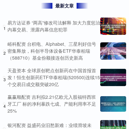
最新文章
易方达证券 “两高”修改司法解释 加大力度惩治
1
内幕交易、泄露内幕信息犯罪
峪科配资 台积电、Alphabet、三星利好信号
密集释放，科创半导体设备ETF华泰柏瑞
2
（588710）基金份额接连创历史新高
天盈资本 全球原创靶点创新药在中国首报首
发！恒生创新药ETF华泰柏瑞(520500)连续15
3
个交易日成交额突破20亿
赢赢顺配资 吉利拟2.21亿欧元入股福特西班
牙工厂 标的净利暴跌七成、产能利用率不足
4
25%
银河配资 益盛药业旧愁新难：业绩滑坡未