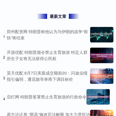
最新文章
郑州配资网 特朗普称他认为与伊朗的战争“很
1
快”将结束
开源优配 特朗普颁令禁止生育旅游 特定人群
2
所生子女将无法获得公民权
昊天优配 8月7日美股成交额前20：闪迪业绩
3
指引偏弱，遭花旗等券商下调目标价
启灯网 特朗普签署禁止生育旅游的行政命令
4
易方达证券 “两高”修改司法解释 加大力度惩治