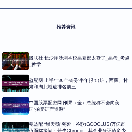
推荐资讯
股联社 长沙洋沙湖学校高复部太赞了_高考_考点
_教学
盈配网 上半年30个省份“半年报”出炉，西藏、甘
肃和湖北增速排名前三
中国股票配资网 刚果（金）总统称不会向美
国“拍卖矿产资源”
稳益配 “黑天鹅”突袭！谷歌(GOOGLUS)万亿市
值面临拷问：若失Chrome，其余业务还值多少