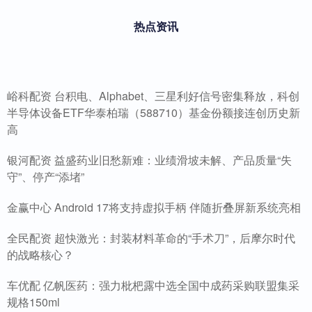
热点资讯
峪科配资 台积电、Alphabet、三星利好信号密集释放，科创
半导体设备ETF华泰柏瑞（588710）基金份额接连创历史新
高
银河配资 益盛药业旧愁新难：业绩滑坡未解、产品质量“失
守”、停产“添堵”
金赢中心 Android 17将支持虚拟手柄 伴随折叠屏新系统亮相
全民配资 超快激光：封装材料革命的“手术刀”，后摩尔时代
的战略核心？
车优配 亿帆医药：强力枇杷露中选全国中成药采购联盟集采
规格150ml