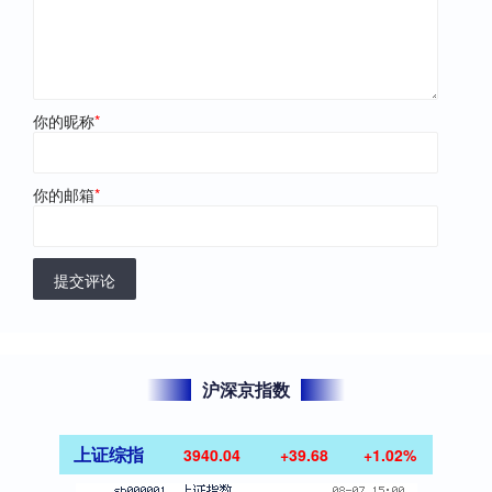
你的昵称
*
你的邮箱
*
提交评论
沪深京指数
上证综指
3940.04
+39.68
+1.02%