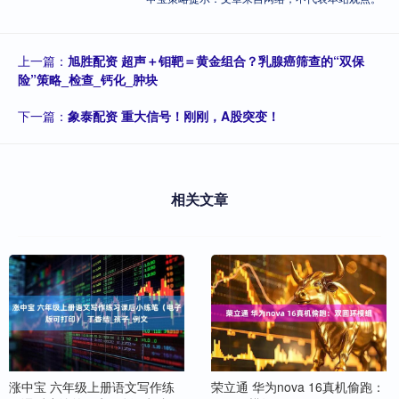
上一篇：
旭胜配资 超声＋钼靶＝黄金组合？乳腺癌筛查的“双保
险”策略_检查_钙化_肿块
下一篇：
象泰配资 重大信号！刚刚，A股突变！
相关文章
涨中宝 六年级上册语文写作练
荣立通 华为nova 16真机偷跑：