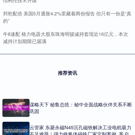
结构性技术升级
邦乾配倍 美国5月通胀4.2%里藏着两份报告 但只有一份是“真
的”
牛8速配 格力电器大股东珠海明骏减持套现近16亿元，本次
减持计划期限已届满
推荐资讯
谋略天下 秘鲁总统：秘中全面战略伙伴关系不断
巩固
云管家 东菱永磁N45沉孔磁铁解决工业电机吸力
不足难题｜强力铁氧体磁铁厂家定制案例_客户