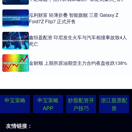
泓利财富 轻薄折叠 智能旗舰 三星 Galaxy Z
Fold7Z Flip7 正式开售
鑫恒盈配资 印尼发生火车与汽车相撞事故致4人
死亡
金财顺 上期所原油期货主力合约夜盘收跌138%
申宝策略
申宝策略
炒股配资开
浙江股票配
APP
户技巧
资
友情链接：